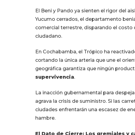
El Beni y Pando ya sienten el rigor del a
Yucumo cerrados, el departamento beni
comercial terrestre, disparando el costo d
ciudadano.
En Cochabamba, el Trópico ha reactivad
cortando la única arteria que une el orie
geográfica garantiza que ningún producto
supervivencia
.
La inacción gubernamental para despejar l
agrava la crisis de suministro. Si las car
ciudades enfrentarán una escasez de ener
hambre.
El Dato de Cierre: Los gremiales y 