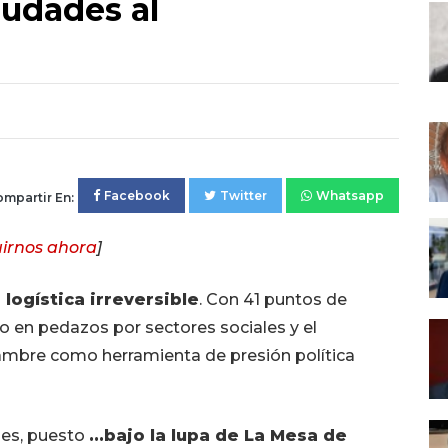
iudades al
Facebook
Twitter
Whatsapp
mpartir En:
irnos ahora
]
a logística irreversible
. Con 41 puntos de
do en pedazos por sectores sociales y el
hambre como herramienta de presión política
les, puesto
...bajo la lupa de La Mesa de