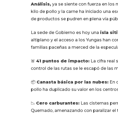
Análisis,
ya se siente con fuerza en los 
kilo de pollo y la carne ha iniciado una 
de productos se pudren en plena vía públ
La sede de Gobierno es hoy una
isla sit
altiplano y el acceso a los Yungas han cor
familias paceñas a merced de la especul
🚨
41 puntos de impacto:
La cifra real
control de las rutas se le escapó de las 
📦
Canasta básica por las nubes:
En c
pollo ha duplicado su valor en los centro
📉
Cero carburantes:
Las cisternas p
Quemado, amenazando con paralizar el tr