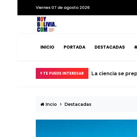
Viernes 07 de agosto 2026
INICIO
PORTADA
DESTACADAS
#
á la Tierra
TE PUEDE INTERESAR
El calvario de un 
Incio
Destacadas