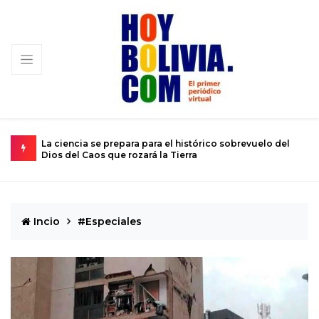
para para el histórico sobrevuelo del
El calvario de un joven atr
 rozará la Tierra
de 12 años
Incio
#Especiales