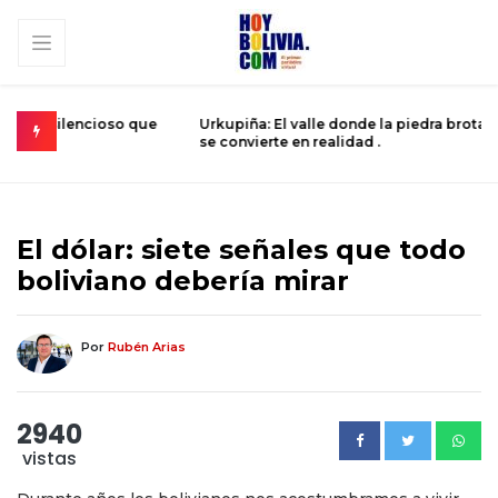
 que
Urkupiña: El valle donde la piedra brota milagros y la fe
L
se convierte en realidad .
D
El dólar: siete señales que todo
boliviano debería mirar
Por
Rubén Arias
2940
vistas