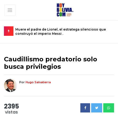
cioso que
Urkupiña: El valle donde la piedra brota milagros y la f
se convierte en realidad .
Caudillismo predatorio solo
busca privilegios
Por
Hugo Salvatierra
2395
vistas