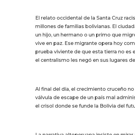
El relato occidental de la Santa Cruz raci
millones de familias bolivianas. El ciuda
un hijo, un hermano o un primo que migró
vive en paz. Ese migrante opera hoy com
prueba viviente de que esta tierra no es
el centralismo les negó en sus lugares de
Al final del día, el crecimiento cruceño no
válvula de escape de un país mal adminis
el crisol donde se funde la Bolivia del fut
La narrativa altoperuana insiste en mirar 