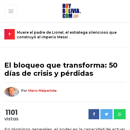
ncioso que
Urkupiña: El valle donde la piedra brota milagros y la
se convierte en realidad .
El bloqueo que transforma: 50
días de crisis y pérdidas
Por
Mario Malpartida
1101
vistas
En términos generales, el poder es la capacidad de actuar