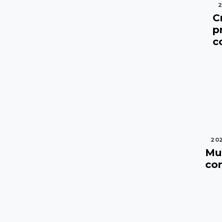
2
C
p
c
202
Mu
con