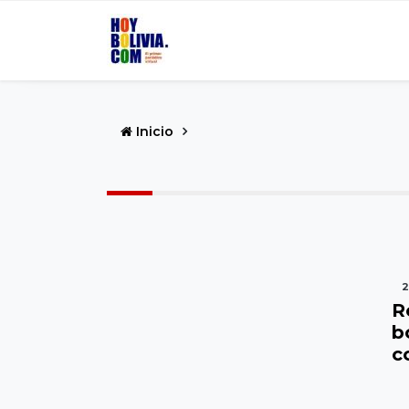
Inicio
2
R
b
c