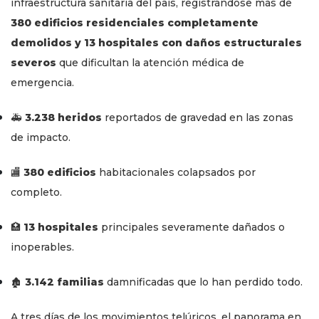
infraestructura sanitaria del país, registrándose más de
380 edificios residenciales completamente
demolidos y 13 hospitales con daños estructurales
severos
que dificultan la atención médica de
emergencia.
🚑
3.238 heridos
reportados de gravedad en las zonas
de impacto.
🏬
380 edificios
habitacionales colapsados por
completo.
🏥
13 hospitales
principales severamente dañados o
inoperables.
🏚️
3.142 familias
damnificadas que lo han perdido todo.
A tres días de los movimientos telúricos, el panorama en