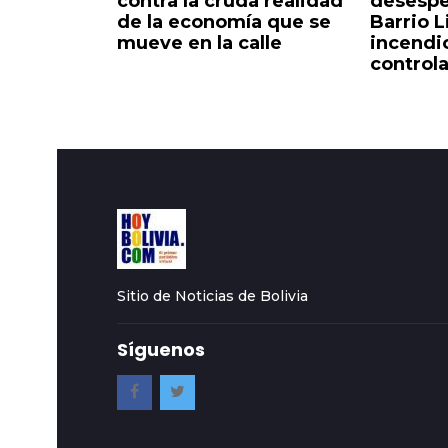
 flexible
contra la cruda realidad
desespe
verdadero
de la economía que se
Barrio L
io Lindo
mueve en la calle
incendi
control
Sitio de Noticias de Bolivia
Síguenos