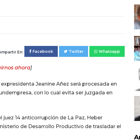
Facebook
Twitter
Whatsapp
mpartir En:
irnos ahora
]
 la expresidenta Jeanine Añez será procesada en
Fundempresa, con lo cual evita ser juzgada en
el juez 14 anticorrupción de La Paz, Heber
inisterio de Desarrollo Productivo de trasladar el
A