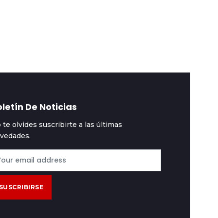
obernadores firman
y baja por escalera
cuerdo que redefine
dejando al boliviano s
 futuro de Bolivia
valor
letín De Noticias
 te olvides suscribirte a las últimas
vedades.
SUSCRIBIRSE