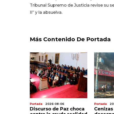
Tribunal Supremo de Justicia revise su 
II” y la absuelva.
Más Contenido De Portada
Portada
2026-08-06
Portada
20
onarios y
Discurso de Paz choca
Cenizas