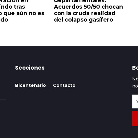
ración en
departamentales:
g
indo tras
Acuerdos 50/50 chocan
a
o que aún no es
con la cruda realidad
el
ado
del colapso gasífero
Secciones
Bo
No
Bicentenario
Contacto
no