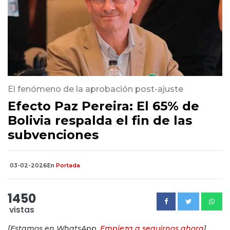
El fenómeno de la aprobación post-ajuste
Efecto Paz Pereira: El 65% de
Bolivia respalda el fin de las
subvenciones
03-02-2026
En
Portada
1450
vistas
[Estamos en WhatsApp.
Empieza a seguirnos ahora
]