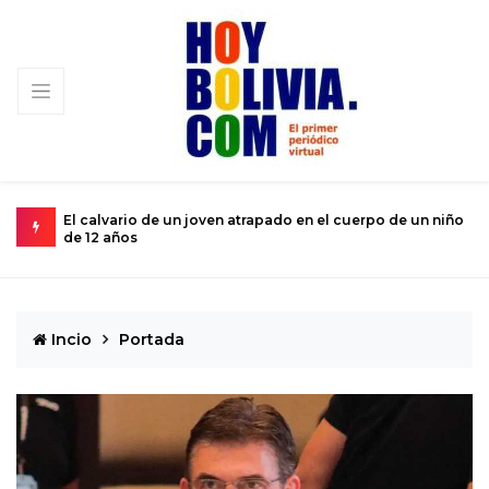
El calvario de un joven atrapado en el cuerpo de un niño
M
de 12 años
s
Incio
Portada