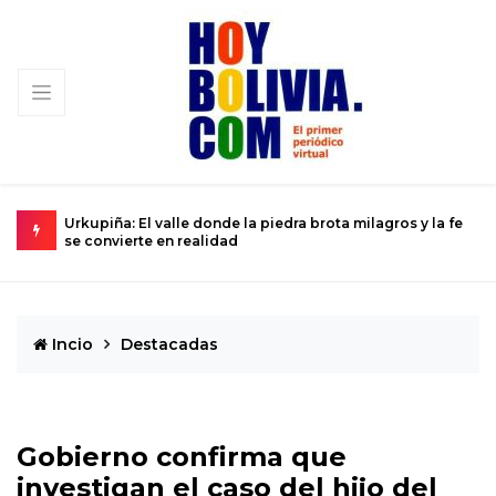
-84
Urkupiña: El valle donde la piedra brota milagros y la fe
L
se convierte en realidad
D
Incio
Destacadas
Gobierno confirma que
investigan el caso del hijo del