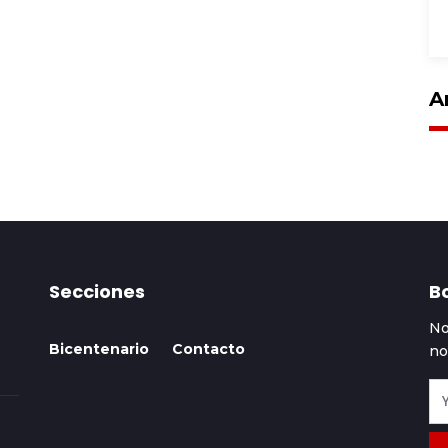
A
Secciones
Bo
No
Bicentenario
Contacto
no