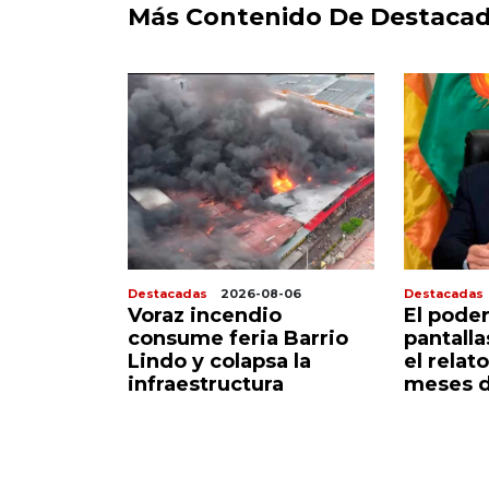
Más Contenido De Destaca
8-07
Destacadas
2026-08-06
Destacadas
 sigue
Voraz incendio
El poder
corazón
consume feria Barrio
pantall
do
Lindo y colapsa la
el relato
infraestructura
meses d