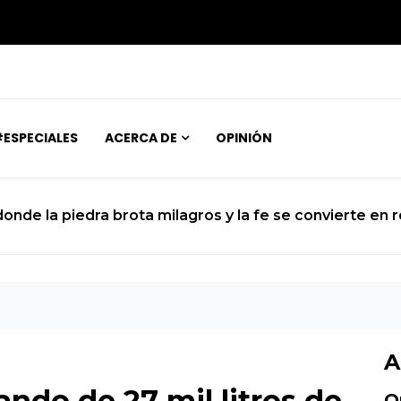
ESPECIALES
ACERCA DE
OPINIÓN
 donde la piedra brota milagros y la fe se convierte en 
A
do de 27 mil litros de
O