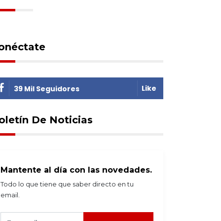
onéctate
Like
39 Mil Seguidores
oletín De Noticias
stacadas
2026-08-04
Destacadas
2026-08-03
az confirma a Lupo
Fiscalía formaliza
omo representante
acusación por
nte la OEA
enriquecimiento ilícit
Mantente al día con las novedades.
contra Rafael Arce
Todo lo que tiene que saber directo en tu
email.