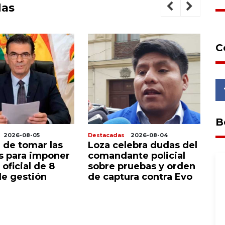
das
C
B
2026-08-05
Destacadas
2026-08-04
De
 de tomar las
Loza celebra dudas del
P
as para imponer
comandante policial
c
 oficial de 8
sobre pruebas y orden
a
e gestión
de captura contra Evo