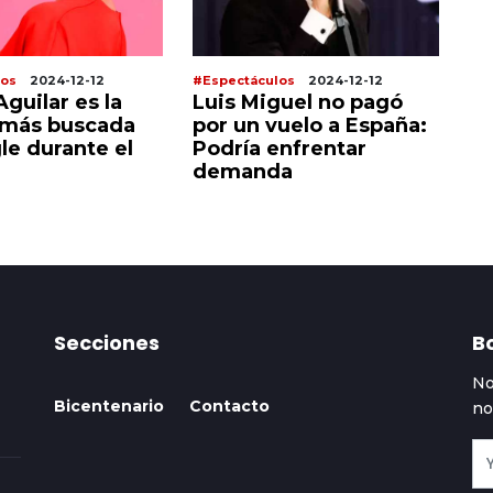
los
2024-12-12
#Espectáculos
2024-12-12
#E
guel no pagó
Jennifer Lopez y Ben
L
uelo a España:
Affleck, ¡unidos por una
G
enfrentar
buena noticia!
s
a
d
Secciones
Bo
No
Bicentenario
Contacto
no