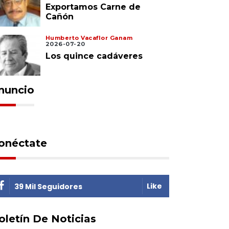
Exportamos Carne de
Cañón
Humberto Vacaflor Ganam
2026-07-20
Los quince cadáveres
nuncio
onéctate
Like
39 Mil Seguidores
oletín De Noticias