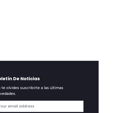
spectáculos
2024-12-11
#Espectáculos
2024-12-12
a emoción de Selena
Selena Gomez anunci
omez al enterarse de
su compromiso con el
u nominación al Globo
productor musical
e Oro
Benny Blanco
letín De Noticias
 te olvides suscribirte a las últimas
vedades.