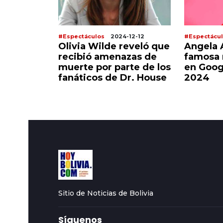
-12-12
#Espectáculos
2024-12-12
#Espectácu
reveló que
Angela Aguilar es la
Luis Mi
zas de
famosa más buscada
por un v
rte de los
en Google durante el
Podría 
Dr. House
2024
demand
Sitio de Noticias de Bolivia
Síguenos