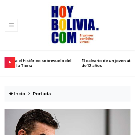
 del
El calvario de un joven atrapado en el cuerpo de un niño
M
de 12 años
s
Incio
Portada