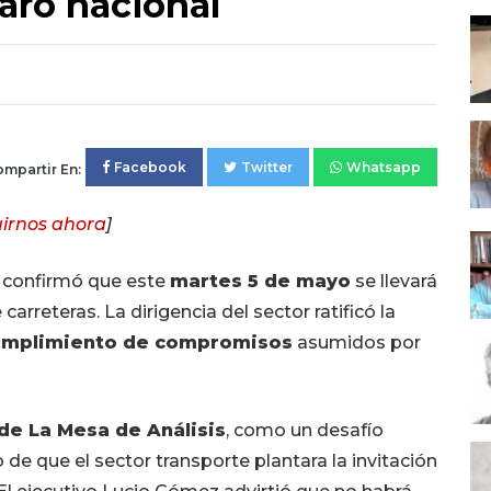
paro nacional
Facebook
Twitter
Whatsapp
mpartir En:
irnos ahora
]
a confirmó que este
martes 5 de mayo
se llevará
rreteras. La dirigencia del sector ratificó la
umplimiento de compromisos
asumidos por
 de La Mesa de Análisis
, como un desafío
o de que el sector transporte plantara la invitación