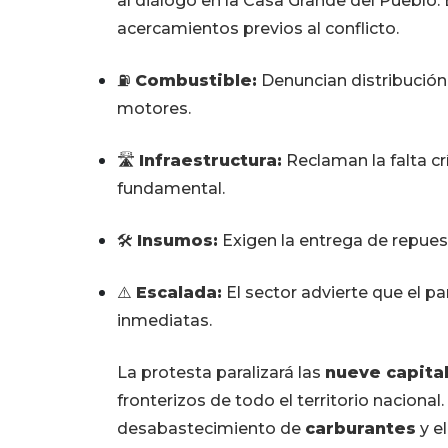
al diálogo en la Casa Grande del Pueblo.
acercamientos previos al conflicto.
⛽
Combustible:
Denuncian distribución
motores.
🛣️
Infraestructura:
Reclaman la falta cr
fundamental.
🛠️
Insumos:
Exigen la entrega de repuest
⚠️
Escalada:
El sector advierte que el pa
inmediatas.
La protesta paralizará las
nueve capita
fronterizos de todo el territorio naciona
desabastecimiento de
carburantes
y el