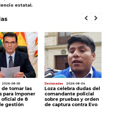
encio estatal.
das
2026-08-05
Destacadas
2026-08-04
De
 de tomar las
Loza celebra dudas del
P
as para imponer
comandante policial
c
 oficial de 8
sobre pruebas y orden
a
e gestión
de captura contra Evo