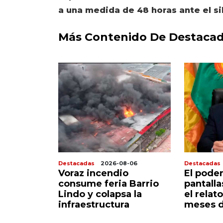
a una medida de 48 horas ante el sil
Más Contenido De Destaca
8-07
Destacadas
2026-08-06
Destacadas
 sigue
Voraz incendio
El poder
corazón
consume feria Barrio
pantall
do
Lindo y colapsa la
el relato
infraestructura
meses d