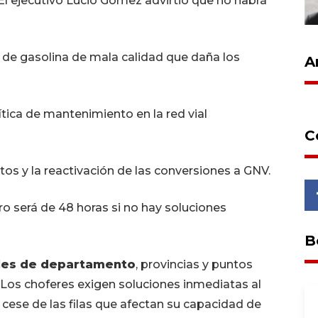
 El ejecutivo Lucio Gómez advirtió que no habrá
 de gasolina de mala calidad que daña los
A
ítica de mantenimiento en la red vial
C
os y la reactivación de las conversiones a GNV.
ro será de 48 horas si no hay soluciones
B
les de departamento
, provincias y puntos
l. Los choferes exigen soluciones inmediatas al
 cese de las filas que afectan su capacidad de