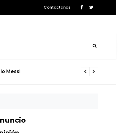
Contáctanos
Urkupiña: El valle donde la piedra brota milagro
nuncio
pinión