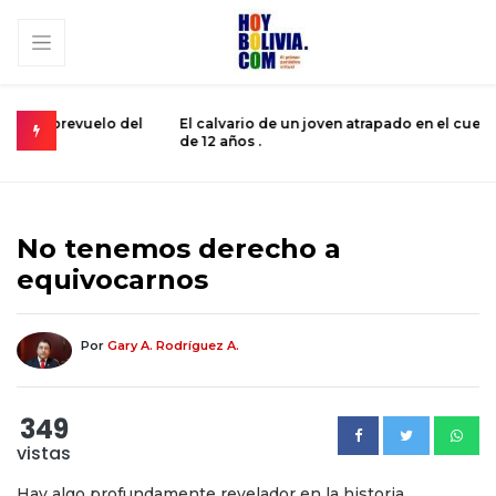
 del
El calvario de un joven atrapado en el cuerpo de un niño
M
de 12 años .
s
No tenemos derecho a
equivocarnos
Por
Gary A. Rodríguez A.
349
vistas
Hay algo profundamente revelador en la historia