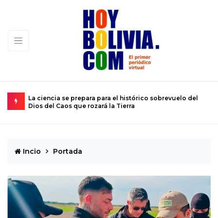
lo del
El calvario de un joven atrapado en el cuerpo de un niño
de 12 años
Incio
Portada