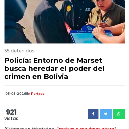
55 detenidos
Policía: Entorno de Marset
busca heredar el poder del
crimen en Bolivia
05-05-2026
En
Portada
921
vistas
[Estamos en WhatsApp.
Empieza a seguirnos ahora
]