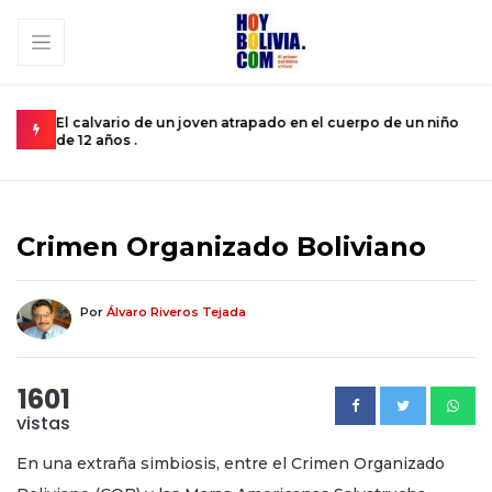
un niño
Miopía estatal condena al turismo nacional a una
C
subsistencia de rebalse .
k
Crimen Organizado Boliviano
Por
Álvaro Riveros Tejada
1601
vistas
En una extraña simbiosis, entre el Crimen Organizado