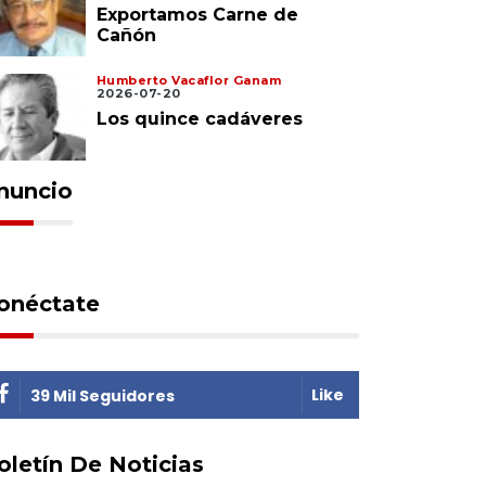
Exportamos Carne de
Cañón
Humberto Vacaflor Ganam
2026-07-20
Los quince cadáveres
nuncio
onéctate
Like
39 Mil Seguidores
oletín De Noticias