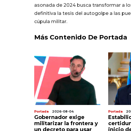
asonada de 2024 busca transformar a lo
definitiva la tesis del autogolpe a las puer
cúpula militar.
Más Contenido De Portada
Portada
2026-08-04
Portada
20
 ascensor
Gobernador exige
Estabili
alera
militarizar la frontera y
certidu
iviano sin
un decreto para usar
inicio d