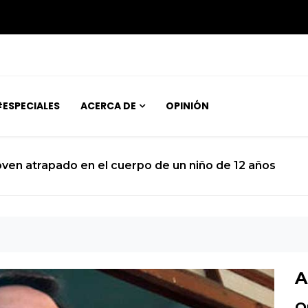
ESPECIALES
ACERCA DE
OPINIÓN
opía estatal condena al turismo nacional a una subsis
A
O