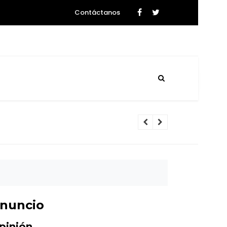
Contáctanos
tencia de rebalse
nuncio
pinión