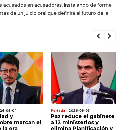
s acusados en acusadores, instalando de forma
tas de un juicio oral que definirá el futuro de la
26-08-04
Portada
2026-08-03
Po
dad y
Paz reduce el gabinete
En
mbre marcan el
a 12 ministerios y
u
e la era
elimina Planificación y
P