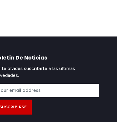
n Relaciones
organizado en seis
teriores
meses
letín De Noticias
 te olvides suscribirte a las últimas
vedades.
SUSCRIBIRSE