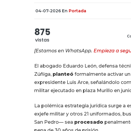
04-07-2026
En
Portada
875
Co
vistas
[Estamos en WhatsApp.
Empieza a segu
El abogado Eduardo León, defensa técni
Zúñiga,
planteó
formalmente activar un 
expresidente Luis Arce, señalándolo como
militar ejecutado en plaza Murillo en jun
La polémica estrategia jurídica surge a esc
exjefe militar y otros 21 uniformados, 
San Pedro— sea
procesado
penalmente 
pena de 30 años de prisión.