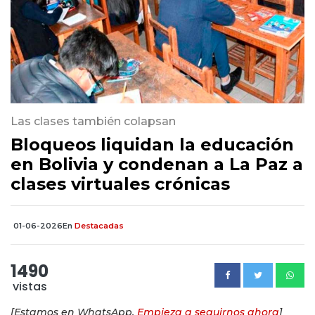
Las clases también colapsan
Bloqueos liquidan la educación
en Bolivia y condenan a La Paz a
clases virtuales crónicas
01-06-2026
En
Destacadas
1490
vistas
[Estamos en WhatsApp.
Empieza a seguirnos ahora
]