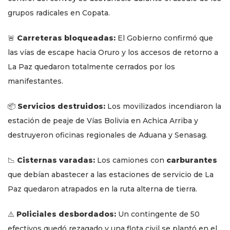
grupos radicales en Copata.
🚨
Carreteras bloqueadas:
El Gobierno confirmó que
las vías de escape hacia Oruro y los accesos de retorno a
La Paz quedaron totalmente cerrados por los
manifestantes.
📦
Servicios destruidos:
Los movilizados incendiaron la
estación de peaje de Vías Bolivia en Achica Arriba y
destruyeron oficinas regionales de Aduana y Senasag.
📉
Cisternas varadas:
Los camiones con
carburantes
que debían abastecer a las estaciones de servicio de La
Paz quedaron atrapados en la ruta alterna de tierra.
⚠️
Policiales desbordados:
Un contingente de 50
efectivos quedó rezagado y una flota civil se plantó en el