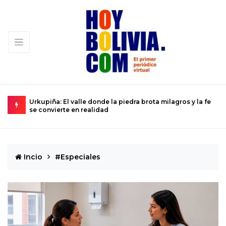
iedra brota milagros y la fe
La ciencia se prepara para el históric
Dios del Caos que rozará la Tierra
Incio
#Especiales