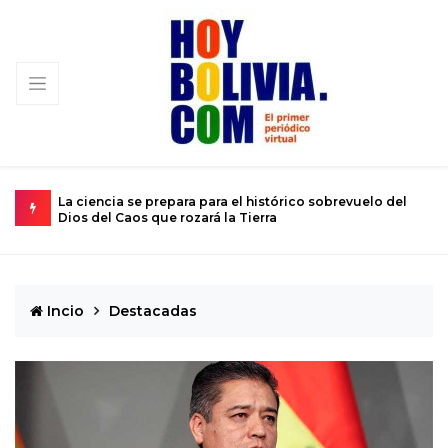
istórico sobrevuelo del
El calvario de un joven atrapado en el cu
rra
de 12 años
Incio
Destacadas