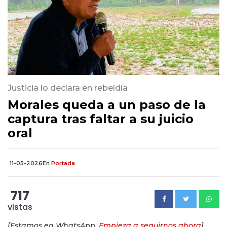
Justicia lo declara en rebeldía
Morales queda a un paso de la
captura tras faltar a su juicio
oral
11-05-2026
En
Portada
717
vistas
[Estamos en WhatsApp.
Empieza a seguirnos ahora
]