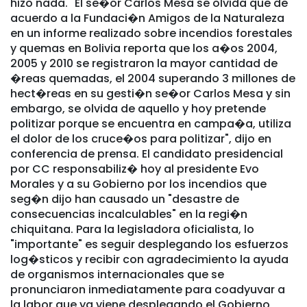
hizo nada. "El se�or Carlos Mesa se olvida que de
acuerdo a la Fundaci�n Amigos de la Naturaleza
en un informe realizado sobre incendios forestales
y quemas en Bolivia reporta que los a�os 2004,
2005 y 2010 se registraron la mayor cantidad de
�reas quemadas, el 2004 superando 3 millones de
hect�reas en su gesti�n se�or Carlos Mesa y sin
embargo, se olvida de aquello y hoy pretende
politizar porque se encuentra en campa�a, utiliza
el dolor de los cruce�os para politizar", dijo en
conferencia de prensa. El candidato presidencial
por CC responsabiliz� hoy al presidente Evo
Morales y a su Gobierno por los incendios que
seg�n dijo han causado un "desastre de
consecuencias incalculables" en la regi�n
chiquitana. Para la legisladora oficialista, lo
"importante" es seguir desplegando los esfuerzos
log�sticos y recibir con agradecimiento la ayuda
de organismos internacionales que se
pronunciaron inmediatamente para coadyuvar a
la labor que ya viene desplegando el Gobierno