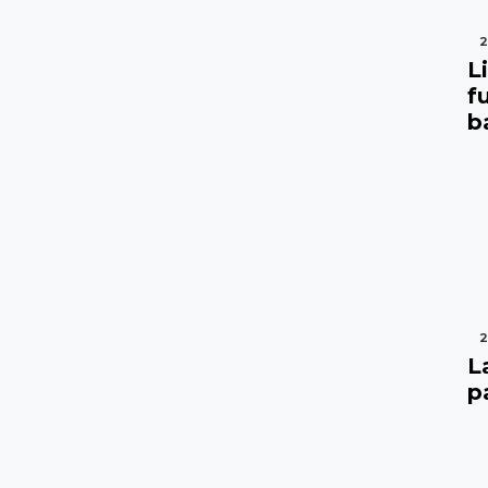
2
L
f
b
2
L
p