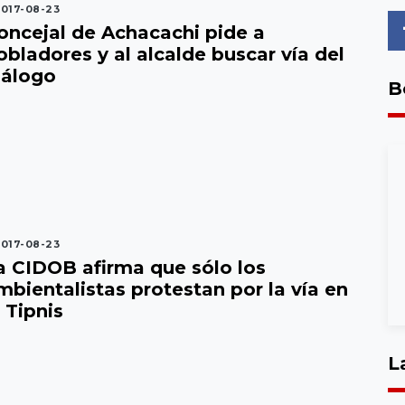
017-08-23
oncejal de Achacachi pide a
obladores y al alcalde buscar vía del
iálogo
B
017-08-23
a CIDOB afirma que sólo los
mbientalistas protestan por la vía en
l Tipnis
L