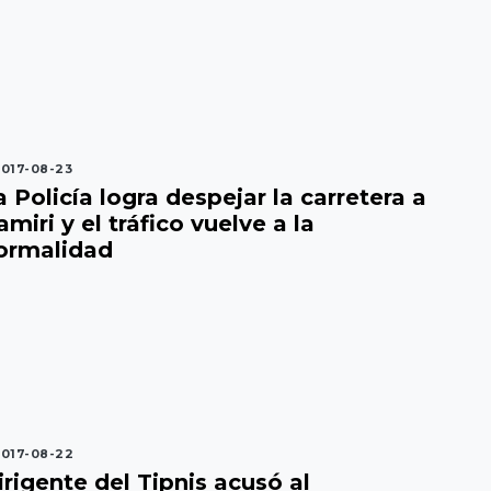
017-08-23
a Policía logra despejar la carretera a
amiri y el tráfico vuelve a la
ormalidad
017-08-22
irigente del Tipnis acusó al