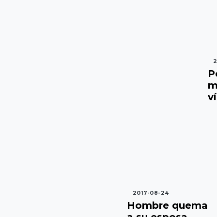
2
P
m
v
2017-08-24
Hombre quema