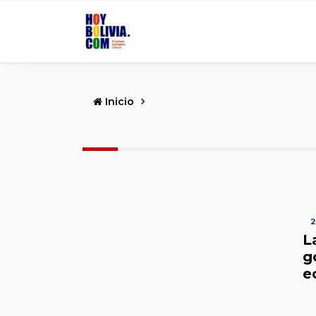
Inicio
2
L
g
e