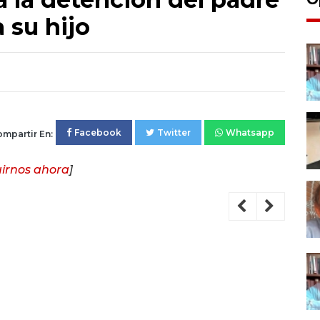
 su hijo
Facebook
Twitter
Whatsapp
mpartir En:
irnos ahora
]