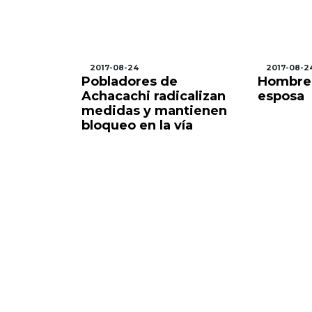
2017-08-24
2017-08-2
ra que
Pobladores de
Hombre
 gobierno
Achacachi radicalizan
esposa
arios la
medidas y mantienen
ería
bloqueo en la vía