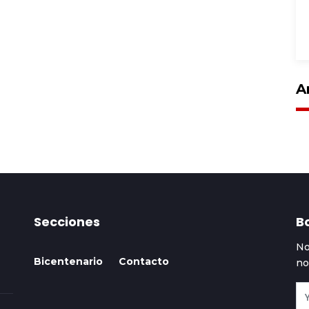
A
Secciones
Bo
No
Bicentenario
Contacto
no