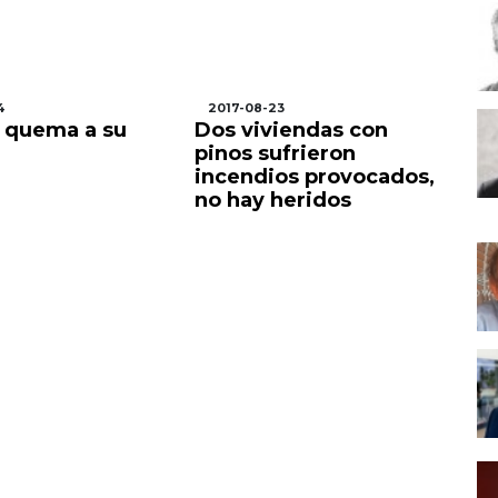
4
2017-08-23
2
 quema a su
Dos viviendas con
C
pinos sufrieron
pi
incendios provocados,
al
no hay heridos
d