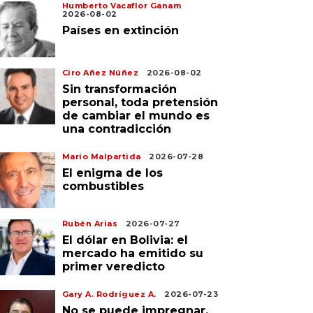
Humberto Vacaflor Ganam
2026-08-02
Países en extinción
017-08-23
2017-08-23
Ciro Añez Núñez
2026-08-02
oncejal de Achacachi
La CIDOB afirma que
Sin transformación
de a pobladores y al
sólo los ambientalista
personal, toda pretensión
calde buscar vía del
protestan por la vía en
de cambiar el mundo es
iálogo
el Tipnis
una contradicción
Mario Malpartida
2026-07-28
El enigma de los
combustibles
Rubén Arias
2026-07-27
El dólar en Bolivia: el
mercado ha emitido su
primer veredicto
Gary A. Rodríguez A.
2026-07-23
No se puede impregnar,