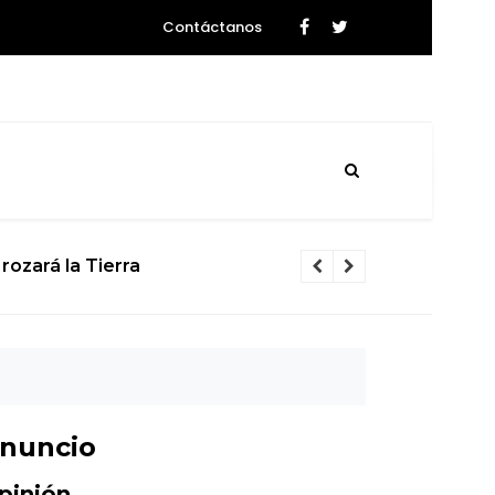
Contáctanos
rozará la Tierra
El calvario d
nuncio
pinión