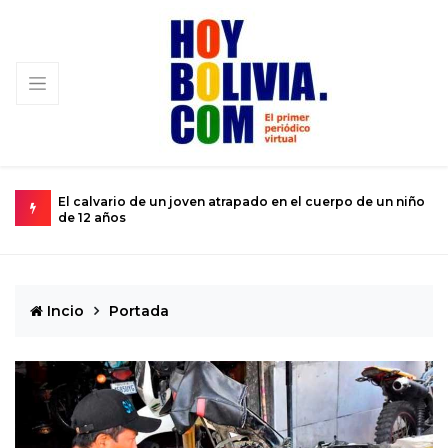
 un niño
Miopía estatal condena al turismo nacional a una
subsistencia de rebalse
Incio
Portada