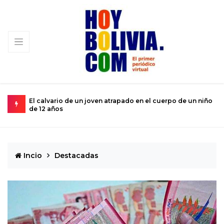
e un niño
Miopía estatal condena al turismo nacional a una
subsistencia de rebalse
Incio
Destacadas