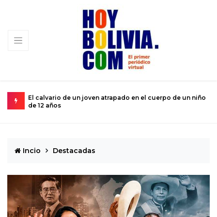
 un niño
Miopía estatal condena al turismo nacional a una
subsistencia de rebalse
Incio
Destacadas