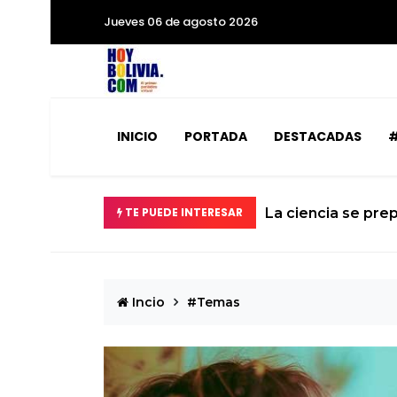
Jueves 06 de agosto 2026
INICIO
PORTADA
DESTACADAS
#
á la Tierra
TE PUEDE INTERESAR
El calvario de un 
Incio
#Temas