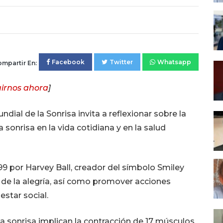
Facebook
Twitter
Whatsapp
mpartir En:
irnos ahora
]
dial de la Sonrisa invita a reflexionar sobre la
 sonrisa en la vida cotidiana y en la salud
99 por Harvey Ball, creador del símbolo Smiley
 de la alegría, así como promover acciones
star social.
y la sonrisa implican la contracción de 17 músculos