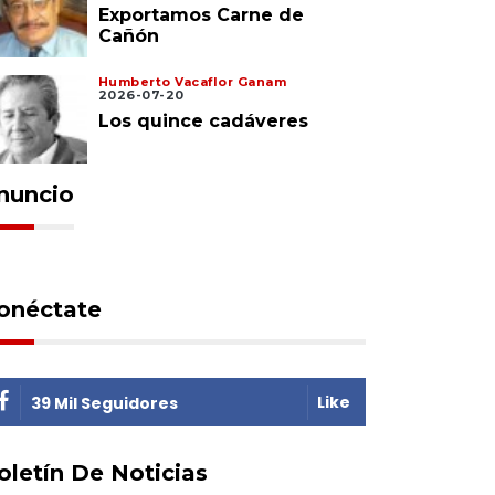
Exportamos Carne de
Cañón
Humberto Vacaflor Ganam
2026-07-20
Los quince cadáveres
nuncio
onéctate
Like
39 Mil Seguidores
oletín De Noticias