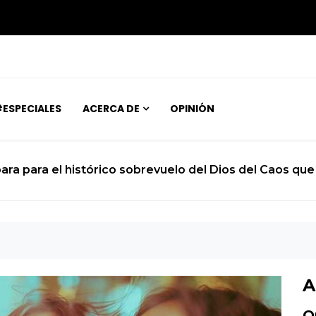
ESPECIALES
ACERCA DE
OPINIÓN
joven atrapado en el cuerpo de un niño de 12 años
A
O