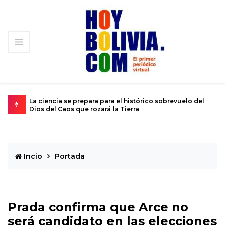
ución
La ciencia se prepara para el histórico sobrevuelo del
E
Dios del Caos que rozará la Tierra
d
Incio
Portada
Prada confirma que Arce no
será candidato en las elecciones