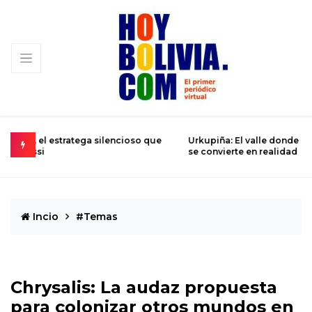
 que
Urkupiña: El valle donde la piedra brota milagros y la fe
L
se convierte en realidad
D
Incio
#Temas
Chrysalis: La audaz propuesta
para colonizar otros mundos en