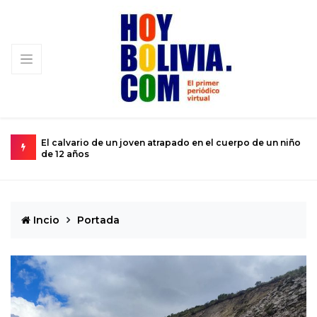
e un niño
Miopía estatal condena al turismo nacional a una
subsistencia de rebalse
Incio
Portada