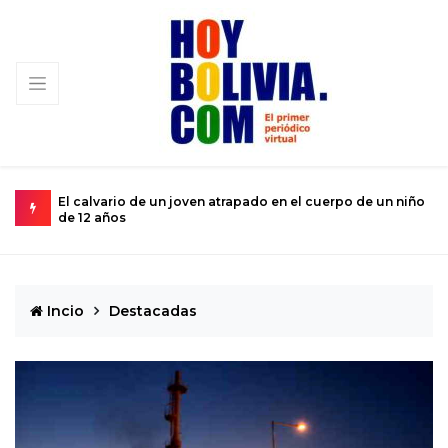
El calvario de un joven atrapado en el cuerpo de un niño
M
de 12 años
s
Incio
Destacadas