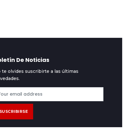
 futuro de Bolivia
valor
letín De Noticias
 te olvides suscribirte a las últimas
vedades.
SUSCRIBIRSE