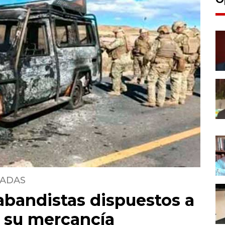
CADAS
abandistas dispuestos a
r su mercancía