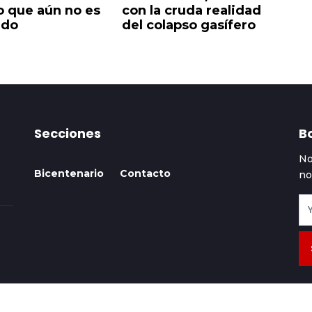
o que aún no es
con la cruda realidad
el
ado
del colapso gasífero
Secciones
Bo
No
Bicentenario
Contacto
no