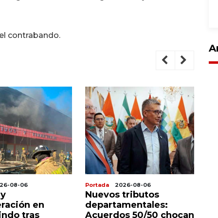
 el contrabando.
A
26-08-06
Portada
2026-08-06
Po
 y
Nuevos tributos
P
ración en
departamentales:
g
indo tras
Acuerdos 50/50 chocan
a