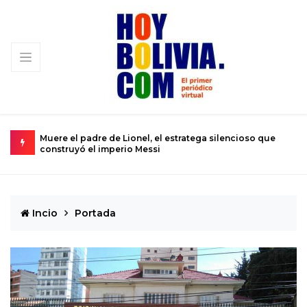
nel, el estratega silencioso que
Urkupiña: El valle donde la pied
 Messi
se convierte en realidad
Incio
Portada