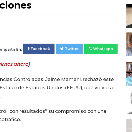
aciones
Facebook
Twitter
Whatsapp
mpartir En:
irnos ahora
]
tancias Controladas, Jaime Mamani, rechazó este
Estado de Estados Unidos (EEUU), que volvió a
.
tró “con resultados” su compromiso con una
cotráfico.