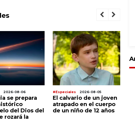
les
A
2026-08-06
#Especiales
2026-08-05
#E
ia se prepara
El calvario de un joven
M
histórico
atrapado en el cuerpo
al
lo del Dios del
de un niño de 12 años
un
 rozará la
re