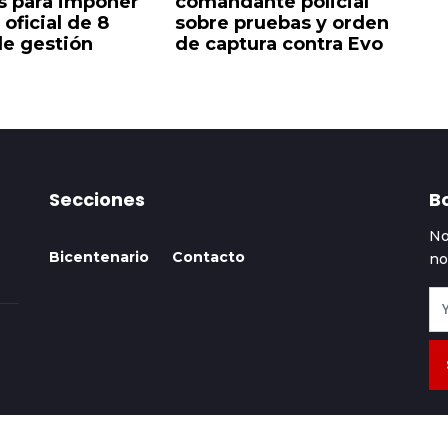
as para imponer
comandante policial
c
 oficial de 8
sobre pruebas y orden
a
e gestión
de captura contra Evo
Secciones
Bo
No
Bicentenario
Contacto
no