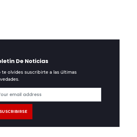
omo representante
acusación por
nte la OEA
enriquecimiento ilícit
contra Rafael Arce
letín De Noticias
 te olvides suscribirte a las últimas
vedades.
SUSCRIBIRSE