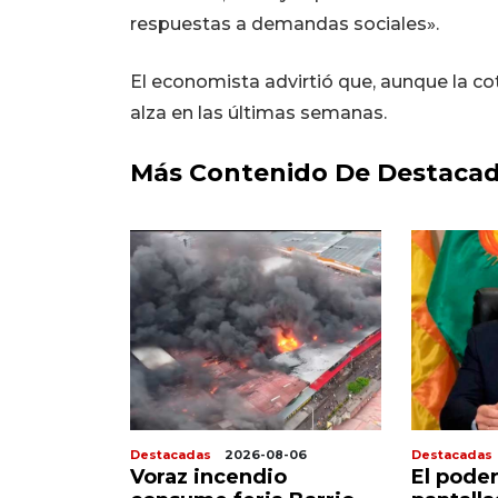
respuestas a demandas sociales».
El economista advirtió que, aunque la coti
alza en las últimas semanas.
Más Contenido De Destaca
8-07
Destacadas
2026-08-06
Destacadas
 sigue
Voraz incendio
El poder