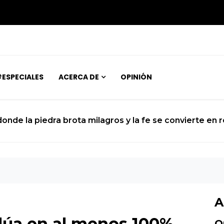
ESPECIALES
ACERCA DE
OPINIÓN
 donde la piedra brota milagros y la fe se convierte en 
A
alúa en al menos 100%
O