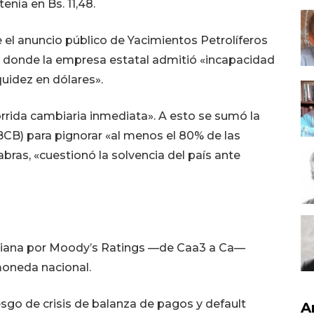
enía en Bs. 11,48.
l anuncio público de Yacimientos Petrolíferos
o, donde la empresa estatal admitió «incapacidad
quidez en dólares».
orrida cambiaria inmediata». A esto se sumó la
BCB) para pignorar «al menos el 80% de las
bras, «cuestionó la solvencia del país ante
iviana por Moody’s Ratings —de Caa3 a Ca—
moneda nacional.
esgo de crisis de balanza de pagos y default
A