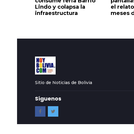
corazón
consume feria Barrio
pantall
do
Lindo y colapsa la
el relato
infraestructura
meses d
Sitio de Noticias de Bolivia
Síguenos