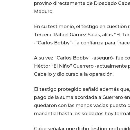
provino directamente de Diosdado Cabell
Maduro.
En su testimonio, el testigo en cuestión
Tercera, Rafael Gámez Salas, alias “El Tur
-“Carlos Bobby”-, la confianza para “hace
A su vez “Carlos Bobby” -aseguró- fue c
Héctor “El Niño” Guerrero -actualmente 
Cabello y dio curso a la operación.
El testigo protegido señaló además que, u
pago de la suma acordada a Guerrero en e
quedaron con las manos vacías puesto q
manantial hasta los soldados hoy formal
Cabe señalar que dicho testigo protegid