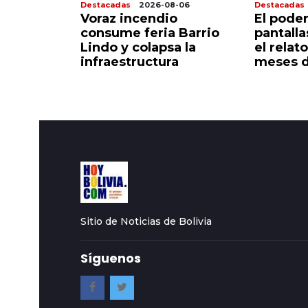
8-07
Destacadas
2026-08-06
Destacadas
 sigue
Voraz incendio
El poder
corazón
consume feria Barrio
pantall
do
Lindo y colapsa la
el relato
infraestructura
meses d
Sitio de Noticias de Bolivia
Síguenos