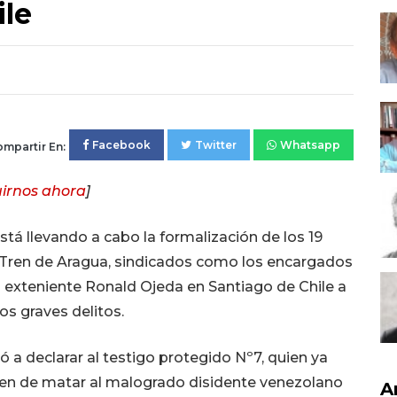
ile
Facebook
Twitter
Whatsapp
mpartir En:
irnos ahora
]
tá llevando a cabo la formalización de los 19
el Tren de Aragua, sindicados como los encargados
el exteniente Ronald Ojeda en Santiago de Chile a
os graves delitos.
ó a declarar al testigo protegido Nº7, quien ya
en de matar al malogrado disidente venezolano
A