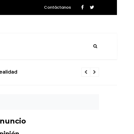
Contáctanos
 Dios del Caos que rozará la Tierra
nuncio
pinión