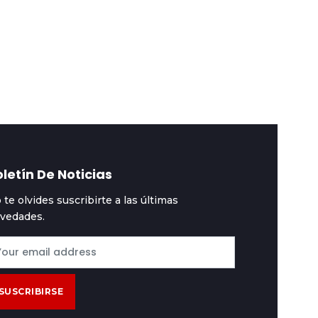
stacadas
2026-08-04
Destacadas
2026-08-03
az confirma a Lupo
Fiscalía formaliza
omo representante
acusación por
nte la OEA
enriquecimiento ilícit
contra Rafael Arce
letín De Noticias
 te olvides suscribirte a las últimas
vedades.
SUSCRIBIRSE