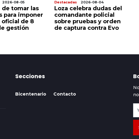
2026-08-05
Destacadas
2026-08-04
De
 de tomar las
Loza celebra dudas del
P
as para imponer
comandante policial
c
 oficial de 8
sobre pruebas y orden
a
e gestión
de captura contra Evo
Secciones
Bo
No
Bicentenario
Contacto
no