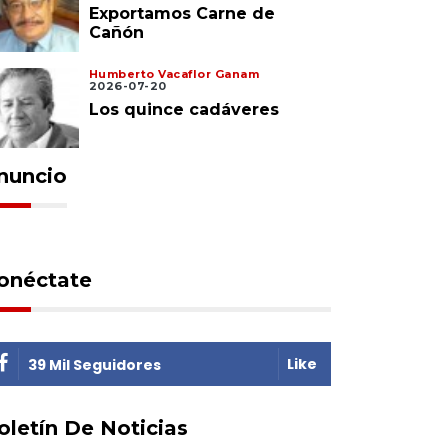
Exportamos Carne de
Cañón
Humberto Vacaflor Ganam
2026-07-20
Los quince cadáveres
nuncio
onéctate
Like
39 Mil Seguidores
oletín De Noticias