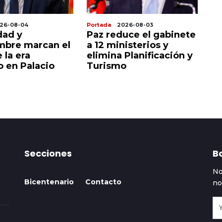
26-08-04
Portada
2026-08-03
Po
dad y
Paz reduce el gabinete
En
mbre marcan el
a 12 ministerios y
u
e la era
elimina Planificación y
P
 en Palacio
Turismo
e
Ex
Secciones
Bo
No
Bicentenario
Contacto
no