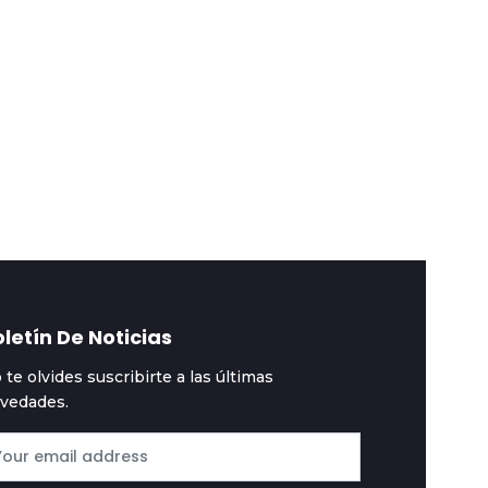
rtada
2026-08-03
Portada
2026-08-03
roque institucional
Gobierno asegura
bica a Aramayo en
haber expulsado a 17
residencia y a Huanca
capos del crimen
n Relaciones
organizado en seis
teriores
meses
letín De Noticias
 te olvides suscribirte a las últimas
vedades.