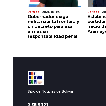
Portada
2026-08-04
Portada
20
 ascensor
Gobernador exige
Estabili
alera
militarizar la frontera y
certidu
iviano sin
un decreto para usar
inicio d
armas sin
Aramayo
responsabilidad penal
Sitio de Noticias de Bolivia
Síguenos