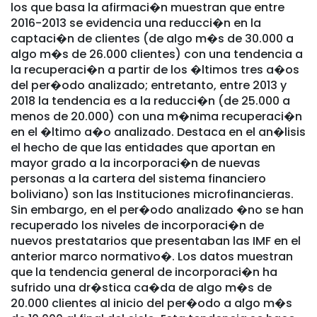
los que basa la afirmaci�n muestran que entre
2016-2013 se evidencia una reducci�n en la
captaci�n de clientes (de algo m�s de 30.000 a
algo m�s de 26.000 clientes) con una tendencia a
la recuperaci�n a partir de los �ltimos tres a�os
del per�odo analizado; entretanto, entre 2013 y
2018 la tendencia es a la reducci�n (de 25.000 a
menos de 20.000) con una m�nima recuperaci�n
en el �ltimo a�o analizado. Destaca en el an�lisis
el hecho de que las entidades que aportan en
mayor grado a la incorporaci�n de nuevas
personas a la cartera del sistema financiero
boliviano) son las Instituciones microfinancieras.
Sin embargo, en el per�odo analizado �no se han
recuperado los niveles de incorporaci�n de
nuevos prestatarios que presentaban las IMF en el
anterior marco normativo�. Los datos muestran
que la tendencia general de incorporaci�n ha
sufrido una dr�stica ca�da de algo m�s de
20.000 clientes al inicio del per�odo a algo m�s