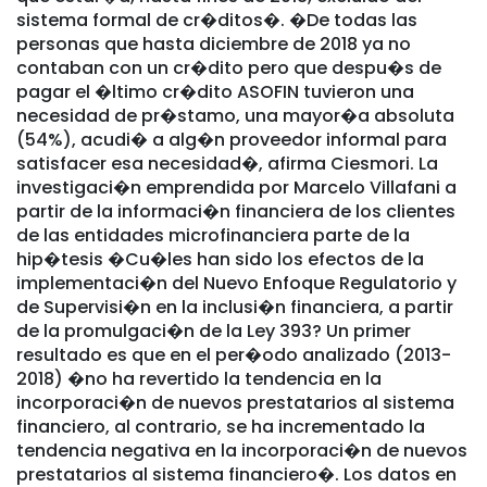
sistema formal de cr�ditos�. �De todas las
personas que hasta diciembre de 2018 ya no
contaban con un cr�dito pero que despu�s de
pagar el �ltimo cr�dito ASOFIN tuvieron una
necesidad de pr�stamo, una mayor�a absoluta
(54%), acudi� a alg�n proveedor informal para
satisfacer esa necesidad�, afirma Ciesmori. La
investigaci�n emprendida por Marcelo Villafani a
partir de la informaci�n financiera de los clientes
de las entidades microfinanciera parte de la
hip�tesis �Cu�les han sido los efectos de la
implementaci�n del Nuevo Enfoque Regulatorio y
de Supervisi�n en la inclusi�n financiera, a partir
de la promulgaci�n de la Ley 393? Un primer
resultado es que en el per�odo analizado (2013-
2018) �no ha revertido la tendencia en la
incorporaci�n de nuevos prestatarios al sistema
financiero, al contrario, se ha incrementado la
tendencia negativa en la incorporaci�n de nuevos
prestatarios al sistema financiero�. Los datos en