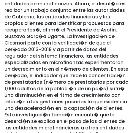
entidades de microfinanzas. Ahora, el desaf�o es
realizar un trabajo conjunto entre las autoridades
de Gobierno, las entidades financieras y los
propios clientes para identificar propuestas para
recuperarlos�, afirm� el Presidente de Asofin,
Gustavo Garc�a Ugarte. La investigaci�n de
Ciesmori parte con la verificaci�n de que el
per�odo 2013-2018 y a partir de datos del
regulador del sistema financiero, las entidades
especializadas en microfinanzas experimentaron
un decrecimiento en el n�mero de clientes. En este
per�odo, el indicador que mide la concentraci�n
de prestatarios (n�mero de prestatarios por cada
1,000 adultos de la poblaci�n de un pa�s) sufri�
una disminuci�n en el ritmo de crecimiento con
relaci�n a las gestiones pasadas lo que evidencia
una desaceleraci�n en la captaci�n de clientes.
Esta investigaci�n tambi�n encontr� que la
deserci�n se explica en el paso de los clientes de
las entidades microfinancieras a otras entidades