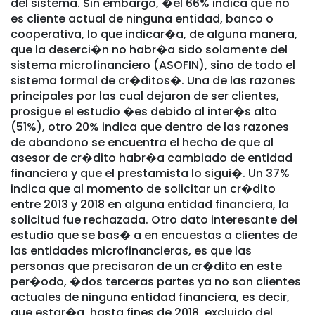
del sistema. Sin embargo, �el 66% indica que no
es cliente actual de ninguna entidad, banco o
cooperativa, lo que indicar�a, de alguna manera,
que la deserci�n no habr�a sido solamente del
sistema microfinanciero (ASOFIN), sino de todo el
sistema formal de cr�ditos�. Una de las razones
principales por las cual dejaron de ser clientes,
prosigue el estudio �es debido al inter�s alto
(51%), otro 20% indica que dentro de las razones
de abandono se encuentra el hecho de que al
asesor de cr�dito habr�a cambiado de entidad
financiera y que el prestamista lo sigui�. Un 37%
indica que al momento de solicitar un cr�dito
entre 2013 y 2018 en alguna entidad financiera, la
solicitud fue rechazada. Otro dato interesante del
estudio que se bas� a en encuestas a clientes de
las entidades microfinancieras, es que las
personas que precisaron de un cr�dito en este
per�odo, �dos terceras partes ya no son clientes
actuales de ninguna entidad financiera, es decir,
que estar�a, hasta fines de 2018, excluido del