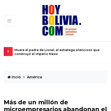
ncioso que
Urkupiña: El valle donde la piedra brota milagros y la
se convierte en realidad
Incio
América
Más de un millón de
microempresarios abandonan el