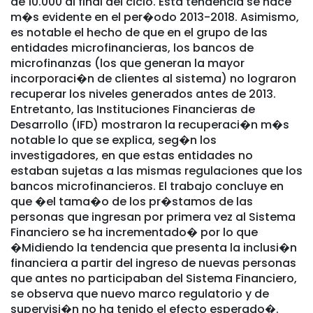
de 10.000 al final del ciclo. Esta tendencia se hace
m�s evidente en el per�odo 2013-2018. Asimismo,
es notable el hecho de que en el grupo de las
entidades microfinancieras, los bancos de
microfinanzas (los que generan la mayor
incorporaci�n de clientes al sistema) no lograron
recuperar los niveles generados antes de 2013.
Entretanto, las Instituciones Financieras de
Desarrollo (IFD) mostraron la recuperaci�n m�s
notable lo que se explica, seg�n los
investigadores, en que estas entidades no
estaban sujetas a las mismas regulaciones que los
bancos microfinancieros. El trabajo concluye en
que �el tama�o de los pr�stamos de las
personas que ingresan por primera vez al Sistema
Financiero se ha incrementado� por lo que
�Midiendo la tendencia que presenta la inclusi�n
financiera a partir del ingreso de nuevas personas
que antes no participaban del Sistema Financiero,
se observa que nuevo marco regulatorio y de
supervisi�n no ha tenido el efecto esperado�.